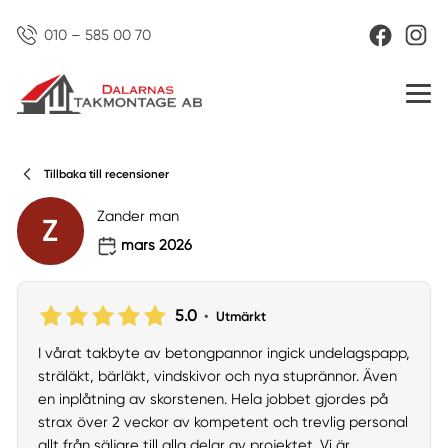
010 – 585 00 70
Tillbaka till recensioner
Zander man
Z
mars 2026
5.0
•
Utmärkt
I vårat takbyte av betongpannor ingick undelagspapp,
sträläkt, bärläkt, vindskivor och nya stuprännor. Även
en inplåtning av skorstenen. Hela jobbet gjordes på
strax över 2 veckor av kompetent och trevlig personal
allt från säljare till alla delar av projektet. Vi är